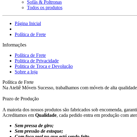
Sofás & Poltronas
Todos os produtos
Página Inicial
Política de Frete
Informações
Política de Frete
Politica de Privacidade
Politica de Troca e Devolução
Sobre a loja
Política de Frete
Na Ateliê Móveis Sucesso, trabalhamos com móveis de alta qualidade e
Prazo de Produção
A maioria dos nossos produtos são fabricados sob encomenda, garanti
A
creditamos em
Qualidade
, cada pedido entra em produção com aten
Sem pressa de giro;
Sem pressão de estoque;
Com foco real no que está sendo feito.